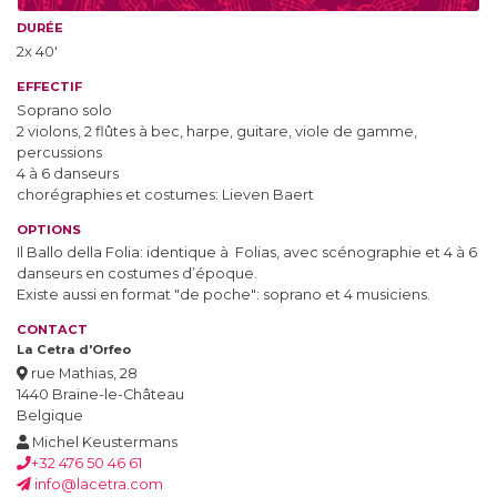
DURÉE
2x 40'
EFFECTIF
Soprano solo
2 violons, 2 flûtes à bec, harpe, guitare, viole de gamme,
percussions
4 à 6 danseurs
chorégraphies et costumes: Lieven Baert
OPTIONS
Il Ballo della Folia: identique à Folias, avec scénographie et 4 à 6
danseurs en costumes d’époque.
Existe aussi en format "de poche": soprano et 4 musiciens.
CONTACT
La Cetra d'Orfeo
rue Mathias, 28
1440 Braine-le-Château
Belgique
Michel Keustermans
+32 476 50 46 61
info@lacetra.com