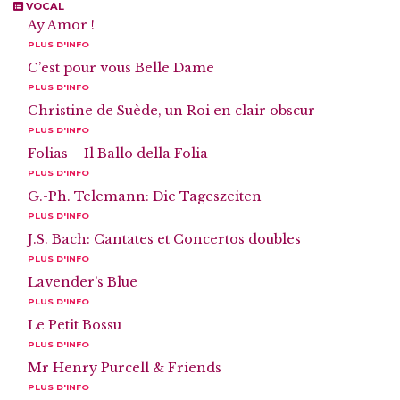
VOCAL
Ay Amor !
PLUS D'INFO
C’est pour vous Belle Dame
PLUS D'INFO
Christine de Suède, un Roi en clair obscur
PLUS D'INFO
Folias – Il Ballo della Folia
PLUS D'INFO
G.-Ph. Telemann: Die Tageszeiten
PLUS D'INFO
J.S. Bach: Cantates et Concertos doubles
PLUS D'INFO
Lavender’s Blue
PLUS D'INFO
Le Petit Bossu
PLUS D'INFO
Mr Henry Purcell & Friends
PLUS D'INFO